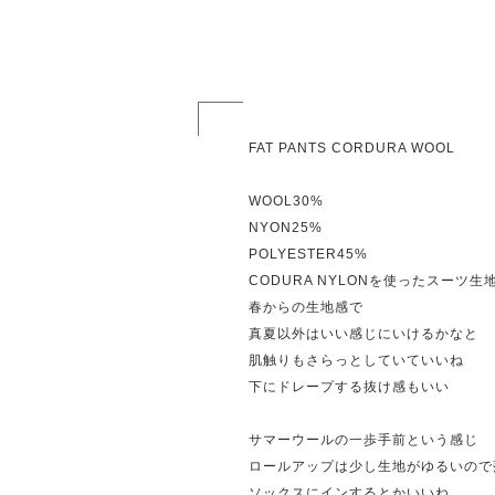
FAT PANTS CORDURA WOOL
WOOL30%
NYON25%
POLYESTER45%
CODURA NYLONを使ったスーツ生
春からの生地感で
真夏以外はいい感じにいけるかなと
肌触りもさらっとしていていいね
下にドレープする抜け感もいい
サマーウールの一歩手前という感じ
ロールアップは少し生地がゆるいので
ソックスにインするとかいいね