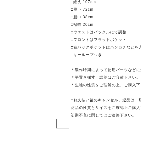
□総丈 107cm
□股下 72cm
□腿巾 38cm
□裾幅 20cm
□ウエストはバックルにて調整
□フロントはフラットポケット
□右バックポケットはハンカチなどを
□キーループつき
＊製作時期によって使用パーツなどに
＊平置き採寸、誤差はご容赦下さい。
＊生地の性質をご理解の上、ご購入下
□お支払い後のキャンセル、返品は一
商品の性質とサイズをご確認上ご購入
初期不良に関してはご連絡下さい。