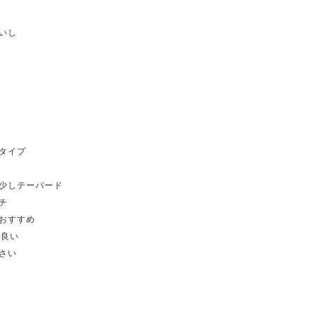
いし
のタイプ
少しテーパード
チ
おすすめ
が良い
さい