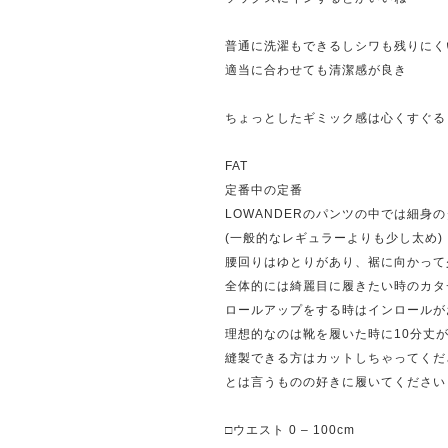
普通に洗濯もできるしシワも残りにく
適当に合わせても清潔感が良き
ちょっとしたギミック感は心くすぐる
FAT
定番中の定番
LOWANDERのパンツの中では細身
(一般的なレギュラーよりも少し太め)
腰回りはゆとりがあり、裾に向かって
全体的には綺麗目に履きたい時のカタ
ロールアップをする時はインロールが
理想的なのは靴を履いた時に10分丈
縫製できる方はカットしちゃってくだ
とは言うものの好きに履いてください
□ウエスト 0 – 100cm