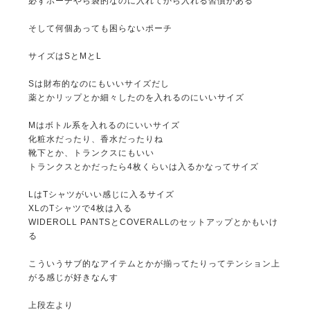
必ずポーチやら袋的なのに入れてから入れる習慣がある
そして何個あっても困らないポーチ
サイズはSとMとL
Sは財布的なのにもいいサイズだし
薬とかリップとか細々したのを入れるのにいいサイズ
Mはボトル系を入れるのにいいサイズ
化粧水だったり、香水だったりね
靴下とか、トランクスにもいい
トランクスとかだったら4枚くらいは入るかなってサイズ
LはTシャツがいい感じに入るサイズ
XLのTシャツで4枚は入る
WIDEROLL PANTSとCOVERALLのセットアップとかもいけ
る
こういうサブ的なアイテムとかが揃ってたりってテンション上
がる感じが好きなんす
上段左より