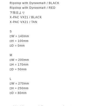
Ripstop with Dyneema® / BLACK
Ripstop with Dyneema® / RED
下段左より
X-PAC VX21 / BLACK
X-PAC VX21 / TAN
S
□W = 140mm
□H = 100mm
□D = 0mm
M
□W = 200mm
□H = 170mm
□D = 50mm
L
□W = 270mm
□H = 250mm
□D = 80mm