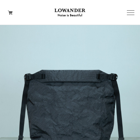
BACKPACK
SHOULDER
WEAR
HAND
TOTE
WALLET
CAP