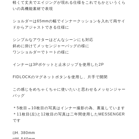
軽くて丈夫でエイジングが現れる仕様をこれでもかというくら
いの高機能素材で表現
ショルダーは65mmの幅でインナークッションを入れて両サイ
ドからアジャストできる仕様に
シンプルなアウターはどんなシーンにも対応
斜めに掛けてメッセンジャーバッグの様に
ワンショルダーでトートの様に
インナーは3Pポケットと止水ジップを使用した2P
FIDLOCKのマグネットボタンを使用し、片手で開閉
この感じをめちゃくちゃに使いたいと思わせるメッセンジャー
バッグ
＊5枚目→10枚目の写真はインナー撮影の為、裏返しています
＊11枚目(左)と12枚目の写真は二年間使用したMESSENGER
です
□H. 380mm
□W. 540mm