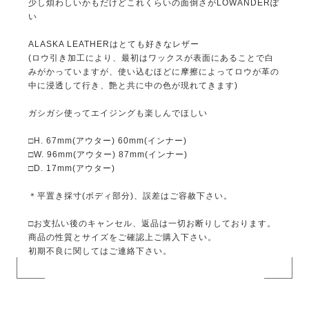
少し煩わしいかもだけどこれくらいの面倒さがLOWANDERぽ
い
ALASKA LEATHERはとても好きなレザー
(ロウ引き加工により、最初はワックスが表面にあることで白
みがかっていますが、使い込むほどに摩擦によってロウが革の
中に浸透して行き、艶と共に中の色が現れてきます)
ガシガシ使ってエイジングも楽しんでほしい
□H. 67mm(アウター) 60mm(インナー)
□W. 96mm(アウター) 87mm(インナー)
□D. 17mm(アウター)
＊平置き採寸(ボディ部分)、誤差はご容赦下さい。
□お支払い後のキャンセル、返品は一切お断りしております。
商品の性質とサイズをご確認上ご購入下さい。
初期不良に関してはご連絡下さい。