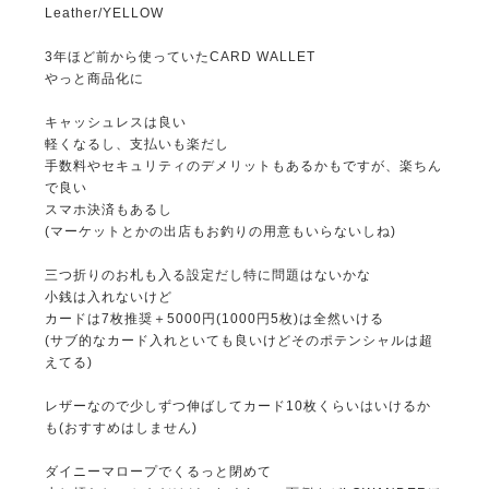
Leather/YELLOW
3年ほど前から使っていたCARD WALLET
やっと商品化に
キャッシュレスは良い
軽くなるし、支払いも楽だし
手数料やセキュリティのデメリットもあるかもですが、楽ちん
で良い
スマホ決済もあるし
(マーケットとかの出店もお釣りの用意もいらないしね)
三つ折りのお札も入る設定だし特に問題はないかな
小銭は入れないけど
カードは7枚推奨＋5000円(1000円5枚)は全然いける
(サブ的なカード入れといても良いけどそのポテンシャルは超
えてる)
レザーなので少しずつ伸ばしてカード10枚くらいはいけるか
も(おすすめはしません)
ダイニーマロープでくるっと閉めて