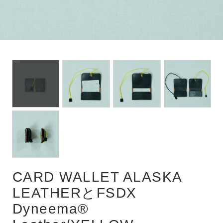
POUCH
WAIST POUCH
CARD WALLET ALASKA
LEATHERとFSDX
Dyneema®︎