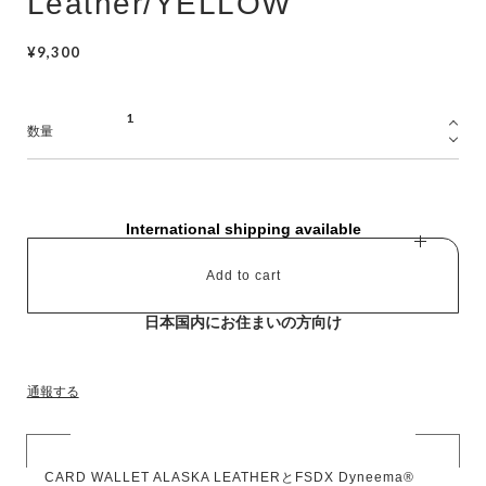
Leather/YELLOW
¥9,300
数量
International shipping available
Add to cart
日本国内にお住まいの方向け
通報する
CARD WALLET ALASKA LEATHERとFSDX Dyneema®︎