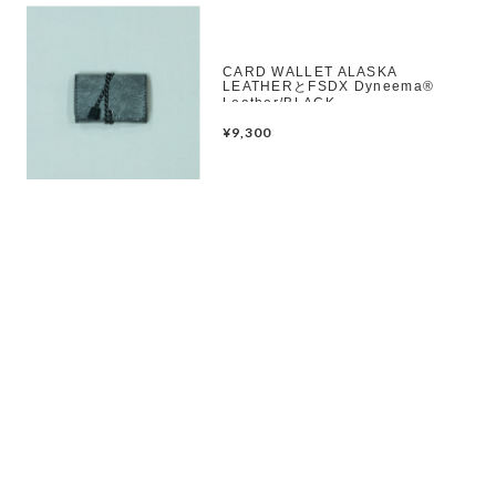
CARD WALLET ALASKA
LEATHERとFSDX Dyneema®︎
Leather/BLACK
¥9,300