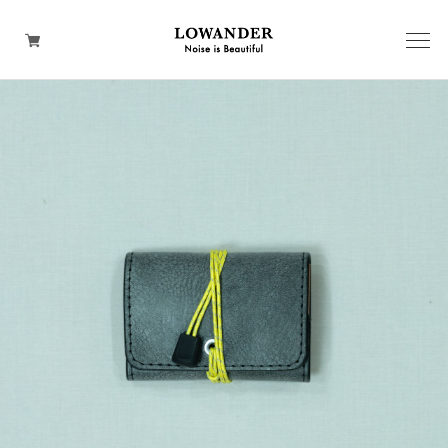
BACKPACK
SHOULDER
WEAR
HAND
TOTE
WALLET
CAP