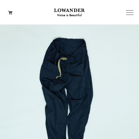
BACKPACK
SHOULDER
WEAR
HAND
TOTE
WALLET
CAP