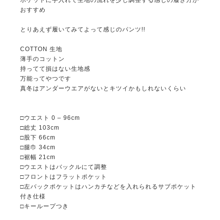
ポケットに手入れて生地の流れを少し調整する感じの履き方が
おすすめ
とりあえず履いてみてよって感じのパンツ!!
COTTON 生地
薄手のコットン
持ってて損はない生地感
万能ってやつです
真冬はアンダーウエアがないとキツイかもしれないくらい
□ウエスト 0 – 96cm
□総丈 103cm
□股下 66cm
□腿巾 34cm
□裾幅 21cm
□ウエストはバックルにて調整
□フロントはフラットポケット
□左バックポケットはハンカチなどを入れられるサブポケット
付き仕様
□キーループつき