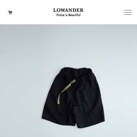
BACKPACK
SHOULDER
WEAR
HAND
TOTE
WALLET
CAP