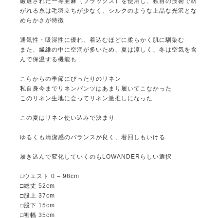
厳選された一等亜麻（フラックス）を使用し、独自の技術で紡
がれる糸は毛羽立ちが少なく、シルクのような上品な光沢とな
めらかさが特徴
通気性・吸湿性に優れ、着込むほどに柔らかく肌に馴染む
また、繊維の中に空洞が多いため、夏は涼しく、冬は空気を含
んで保温する機能も
こらからの季節にぴったりのリネン
私自身今までリネンパンツはあまり履いてこなかった
このリネン生地に会ってリネン激推しになった
この夏はリネン使い込みで決まり
ゆるくも清潔感のバランスが良く、着回しもいける
履き込んで変化していくのもLOWANDERらしい選択
□ウエスト 0 – 98cm
□総丈 52cm
□股上 37cm
□股下 15cm
□裾幅 35cm