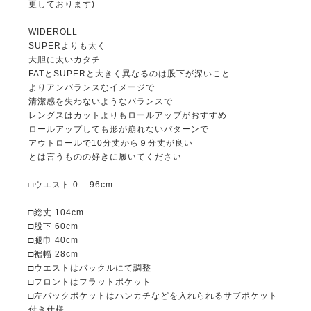
更しております)
WIDEROLL
SUPERよりも太く
大胆に太いカタチ
FATとSUPERと大きく異なるのは股下が深いこと
よりアンバランスなイメージで
清潔感を失わないようなバランスで
レングスはカットよりもロールアップがおすすめ
ロールアップしても形が崩れないパターンで
アウトロールで10分丈から９分丈が良い
とは言うものの好きに履いてください
□ウエスト 0 – 96cm
□総丈 104cm
□股下 60cm
□腿巾 40cm
□裾幅 28cm
□ウエストはバックルにて調整
□フロントはフラットポケット
□左バックポケットはハンカチなどを入れられるサブポケット
付き仕様