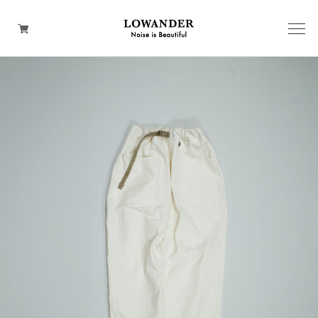
BACKPACK
SHOULDER
WEAR
HAND
TOTE
WALLET
CAP